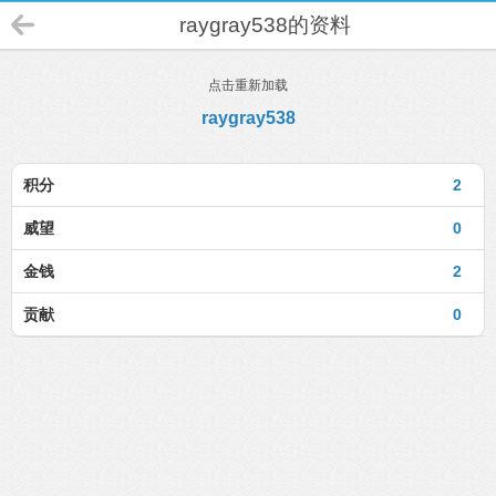
raygray538的资料
点击重新加载
raygray538
积分
2
威望
0
金钱
2
贡献
0